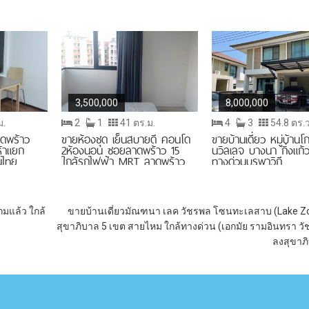
3,500,000
8,000,000
ม.
2
1
41 ตร.ม.
4
3
54.8 ตร.ว
ดพร้าว
ขายห้องชุด เย็นสบายดี คอนโด
ขายบ้านเดี่ยว หมู่บ้านโก
้าแยก
2ห้องนอน ซอยลาดพร้าว 15
นวิลเลจ บางนา กิ่งแก้ว
นไทย
ใกล้รถไฟฟ้า MRT ลาดพร้าว
ทางด่วนบูรพาวิถี
าดลุงเพิ่ม
ลาดพร้าว
ร
ถมแล้ว ใกล้
ขายบ้านเดี่ยวมัณฑนา เลค วัชรพล โซนทะเลสาบ (Lake Z
สุขาภิบาล 5 เขต สายไหม ใกล้ทางด่วน (เอกมัย รามอินทรา ว
ลงสุขาภ