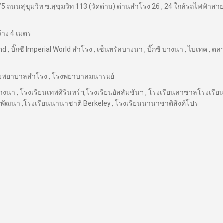
5 ถนนสุขุมวิท ซ.สุขุมวิท 113 (วัดด่าน) ด่านสำโรง 26 , 24 ใกล้รถไฟฟ้าสาย
กว้าง 4 เมตร
nd , บิ๊กซี Imperial World สำโรง , เซ็นทรัลบางนา , บิ๊กซี บางนา , ไบเทค , ต
โรงพยาบาลสำโรง , โรงพยาบาลมนารมย์
งนา , โรงเรียนเทพศิรินทร์ฯ,โรงเรียนอัสสัมชันฯ , โรงเรียนลาซาลโรงเรีย
พัฒนา ,โรงเรียนนานาชาติ Berkeley , โรงเรียนนานาชาติสิงค์โปร