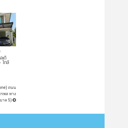
.
ลเด้
 ใกล้
one) ถนน
ัชรพล ทาง
ิบาล 5)