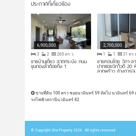
ประกาศที่เกี่ยวข้อง
นำทางโพสต์
6,900,000
2,700,000
3
2
260 ตร.ว.
1
1
31 ตร.
ขายบ้านเดี่ยว ลาดกระบัง ถนน
ขายคอนโดยู วิภา-ลา
ขุมทองลำต้อยติ่ง 1
ปากซอยวิภาวดี 20 ห
ลาดพร้าว ข้างการบิ
สำนักงานใหญ่ ใกล้ตล
สวนจตุจักร เซ็นทรัล
ยูเนี่ยนมอลล์ สุทธิสา
ขายที่ดิน 100 ตรว ซอยนวมินทร์ 59 ลัดไป นวมินทร์ 69 
รถไฟฟ้าสถานีนวมินทร์ 42
© Copyright Sita Property 2026 . All rights reserved.