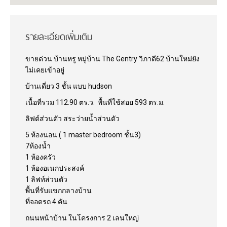
รายละเอียดเพิ่มเติม
ขายด่วน
บ้านหรู
หมู่บ้าน
The Gentry
วิภาดี
62
บ้านใหม่ยัง
ไม่เคยเข้าอยู่
บ้านเดี่ยว
3
ชั้น
แบบ
hudson
เนื้อที่รวม
112.90
ตร
.
ว
.
พื้นที่ใช้สอย
593
ตร
.
ม
.
ลิฟต์ส่วนตัว
สระว่ายน้ำส่วนตัว
5
ห้องนอน
( 1 master bedroom
ชั้น
3)
7
ห้องน้ำ
1
ห้องครัว
1
ห้องอเนกประสงค์
1
ลิฟท์ส่วนตัว
พื้นที่รับแขกกลางบ้าน
ที่จอดรถ
4
คัน
ถนนหน้าบ้าน
ในโครงการ
2
เลนใหญ่