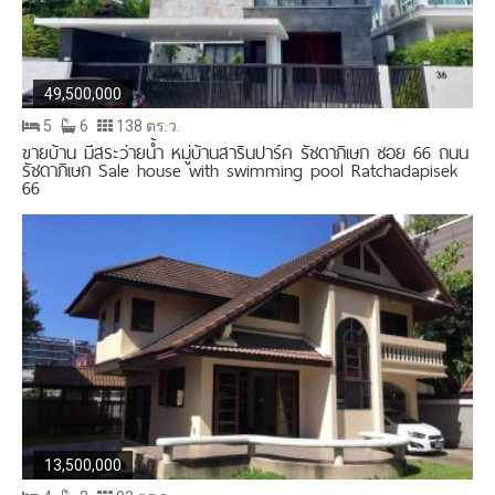
49,500,000
5
6
138 ตร.ว.
ขายบ้าน มีสระว่ายน้ำ หมู่บ้านสารินปาร์ค รัชดาภิเษก ซอย 66 ถนน
รัชดาภิเษก Sale house with swimming pool Ratchadapisek
66
13,500,000