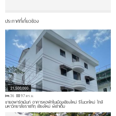
ประกาศที่เกี่ยวข้อง
นำทางโพสต์
21,500,000
36
97 ตร.ม.
ขายอพาร์ตเม้นท์ อาคารหอพักในเมืองเชียงใหม่ รีโนเวทใหม่ ใกล้
มหาวิทยาลัยราชภัฎ เชียงใหม่ ผู้เช่าเต็ม