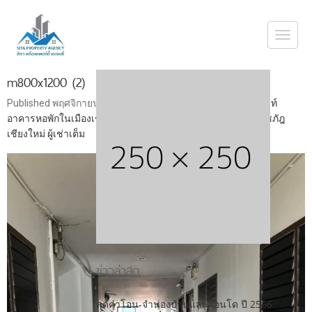
Togg
navi
m800x1200 (2)
Published
พฤศจิกายน 9, 2023
at
800 × 1066
in
ขายอพาร์ตเม้นท์
อาคารหอพักในเมืองเชียงใหม่ รีโนเวทใหม่ ใกล้มหาวิทยาลัยราชภัฎ
เชียงใหม่ ผู้เช่าเต็ม
ข่าวล่าสุด
ลดค่าโอน-จำนองบ้านและคอนโด ปี 2566