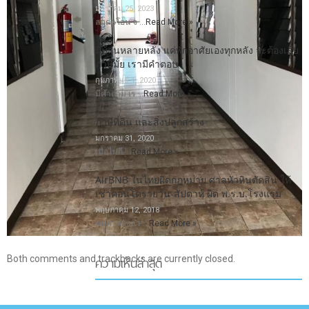
มกราคม 25, 2023
ลดค่าโอน-จ …
Read More »
มีบ้านหลายหลัง แค่พักอาศัยเองทุกหลัง จะต้องเสีย
ภาษีมั้ย เรามีคำตอบ
กุมภาพันธ์ 1, 2020
มีคำถาม เร …
Read More »
ภาษีที่ดิน และสิ่งปลูกสร้าง
มกราคม 31, 2020
เมื่อไม่กี …
Read More »
AirBNB ในไทยผิดกฎหมาย ศาลหัวหินตัดสิน ให้
เช่าคอนโดรายวัน-สัปดาห์ ผิด พ.ร.บ.โรงแรม
พฤษภาคม 12, 2018
พบศาลจังหว …
Read More »
ความเห็นล่าสุด
Both comments and trackbacks are currently closed.