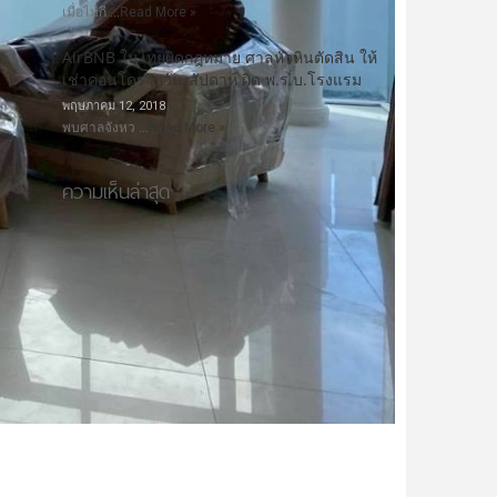
เมื่อไม่กี …
Read More »
AirBNB ในไทยผิดกฎหมาย ศาลหัวหินตัดสิน ให้
เช่าคอนโดรายวัน-สัปดาห์ ผิด พ.ร.บ.โรงแรม
พฤษภาคม 12, 2018
พบศาลจังหว …
Read More »
ความเห็นล่าสุด