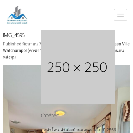
Togg
navi
IMG_4595
Published
มิถุนายน 7, 2025
at
1920 × 2560
in
ขายบ้านเดี่ยว Casa Ville
Watcharapol (คาซ่าวิลล์ วัชรพล-สุขาภิบาล5) สุดคุ้ม มีถึง 4 ห้องนอน
หลังมุม
ข่าวล่าสุด
ลดค่าโอน-จำนองบ้านและคอนโด ปี 2566