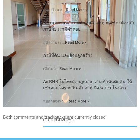
มกราคม 25, 2023
ลดค่าโอน-จ …
Read More »
มีบ้านหลายหลัง แค่พักอาศัยเองทุกหลัง จะต้องเสีย
ภาษีมั้ย เรามีคำตอบ
กุมภาพันธ์ 1, 2020
มีคำถาม เร …
Read More »
ภาษีที่ดิน และสิ่งปลูกสร้าง
มกราคม 31, 2020
เมื่อไม่กี …
Read More »
AirBNB ในไทยผิดกฎหมาย ศาลหัวหินตัดสิน ให้
เช่าคอนโดรายวัน-สัปดาห์ ผิด พ.ร.บ.โรงแรม
พฤษภาคม 12, 2018
พบศาลจังหว …
Read More »
ความเห็นล่าสุด
Both comments and trackbacks are currently closed.