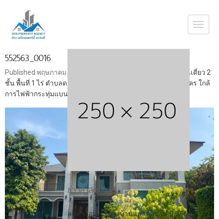
Togg
navi
552563_0016
Published
พฤษภาคม 21, 2020
at
700 × 525
in
ขายบ้านหรู บ้านเดี่ยว 2
ชั้น พื้นที่ 1 ไร่ ตำบลดอนไก่ดี อำเภอกระทุ่มแบน จังหวัดสมุทรสาคร ใกล้
การไฟฟ้ากระทุ่มแบน ตลาดมหาชัย
ข่าวล่าสุด
ลดค่าโอน-จำนองบ้านและคอนโด ปี 2566