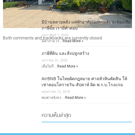
มกราคม 25, 2023
ลดค่าโอน-จ …
Read More »
มีบ้านหลายหลัง แค่พักอาศัยเองทุกหลัง จะต้องเสีย
ภาษีมั้ย เรามีคำตอบ
กุมภาพันธ์ 1, 2020
Both comments and trackbacks are currently closed.
มีคำถาม เร …
Read More »
ภาษีที่ดิน และสิ่งปลูกสร้าง
มกราคม 31, 2020
เมื่อไม่กี …
Read More »
AirBNB ในไทยผิดกฎหมาย ศาลหัวหินตัดสิน ให้
เช่าคอนโดรายวัน-สัปดาห์ ผิด พ.ร.บ.โรงแรม
พฤษภาคม 12, 2018
พบศาลจังหว …
Read More »
ความเห็นล่าสุด