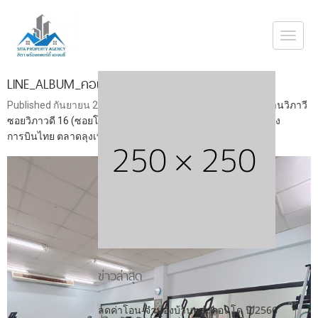
Togg
navi
LINE_ALBUM_คอนโดวิภาวี_230929_23
Published
กันยายน 29, 2023
at
1773 × 2364
in
ขาย คอนโด บ้านวิภาวี
ซอยวิภาวดี 16 (ซอยโชคชัยร่วมมิตร) หรือ ซอยรัชดา 19 ใกล้หลัง
การบินไทย ตลาดลุงเพิ่ม เซ็นทรัลลาดพร้าว ยูเนี่ยนมอลล์
ข่าวล่าสุด
ลดค่าโอน-จำนองบ้านและคอนโด ปี 2566