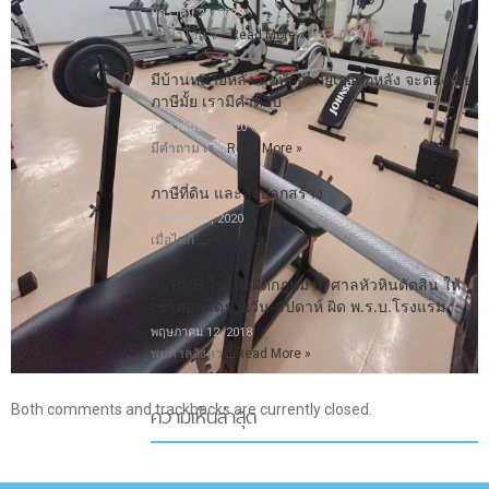
มกราคม 25, 2023
ลดค่าโอน-จ …
Read More »
มีบ้านหลายหลัง แค่พักอาศัยเองทุกหลัง จะต้องเสีย
ภาษีมั้ย เรามีคำตอบ
กุมภาพันธ์ 1, 2020
มีคำถาม เร …
Read More »
ภาษีที่ดิน และสิ่งปลูกสร้าง
มกราคม 31, 2020
เมื่อไม่กี …
Read More »
AirBNB ในไทยผิดกฎหมาย ศาลหัวหินตัดสิน ให้
เช่าคอนโดรายวัน-สัปดาห์ ผิด พ.ร.บ.โรงแรม
พฤษภาคม 12, 2018
พบศาลจังหว …
Read More »
ความเห็นล่าสุด
Both comments and trackbacks are currently closed.