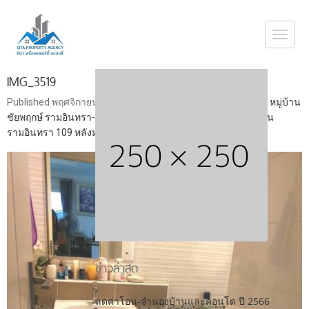
Togg
navi
IMG_3519
Published
พฤศจิกายน 5, 2023
at
1080 × 1440
in
ขายบ้านเดี่ยว หมู่บ้าน
ชัยพฤกษ์ รามอินทรา-พระยาสุเรนทร์ ซอยพระยาสุเรนทร์ 30 ถนน
รามอินทรา 109 หลังมุม
ข่าวล่าสุด
ลดค่าโอน-จำนองบ้านและคอนโด ปี 2566