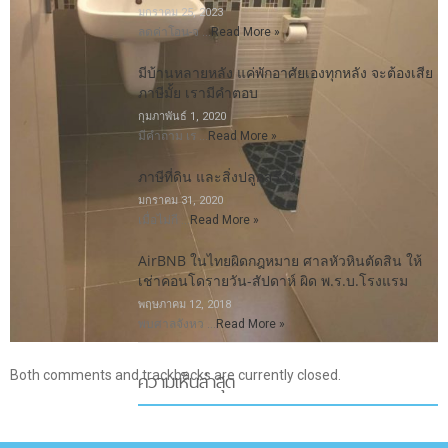
มกราคม 25, 2023
ลดค่าโอน-จ …
Read More »
มีบ้านหลายหลัง แค่พักอาศัยเองทุกหลัง จะต้องเสีย
ภาษีมั้ย เรามีคำตอบ
กุมภาพันธ์ 1, 2020
มีคำถาม เร …
Read More »
ภาษีที่ดิน และสิ่งปลูกสร้าง
มกราคม 31, 2020
เมื่อไม่กี …
Read More »
AirBNB ในไทยผิดกฎหมาย ศาลหัวหินตัดสิน ให้
เช่าคอนโดรายวัน-สัปดาห์ ผิด พ.ร.บ.โรงแรม
พฤษภาคม 12, 2018
พบศาลจังหว …
Read More »
ความเห็นล่าสุด
Both comments and trackbacks are currently closed.