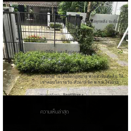
มกราคม 25, 2023
ลดค่าโอน-จ …
Read More »
มีบ้านหลายหลัง แค่พักอาศัยเองทุกหลัง จะต้องเสีย
ภาษีมั้ย เรามีคำตอบ
กุมภาพันธ์ 1, 2020
มีคำถาม เร …
Read More »
ภาษีที่ดิน และสิ่งปลูกสร้าง
มกราคม 31, 2020
เมื่อไม่กี …
Read More »
AirBNB ในไทยผิดกฎหมาย ศาลหัวหินตัดสิน ให้
เช่าคอนโดรายวัน-สัปดาห์ ผิด พ.ร.บ.โรงแรม
พฤษภาคม 12, 2018
พบศาลจังหว …
Read More »
ความเห็นล่าสุด