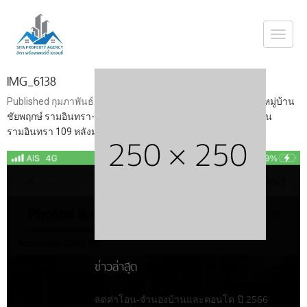
Togg
navi
IMG_6138
Published
กุมภาพันธ์ 7, 2024
at
1242 × 2208
in
ขายบ้านเดี่ยว หมู่บ้าน
ชัยพฤกษ์ รามอินทรา-พระยาสุเรนทร์ ซอยพระยาสุเรนทร์ 30 ถนน
รามอินทรา 109 หลังมุม
ข่าวล่าสุด
ลดค่าโอน-จำนองบ้านและคอนโด ปี 2566