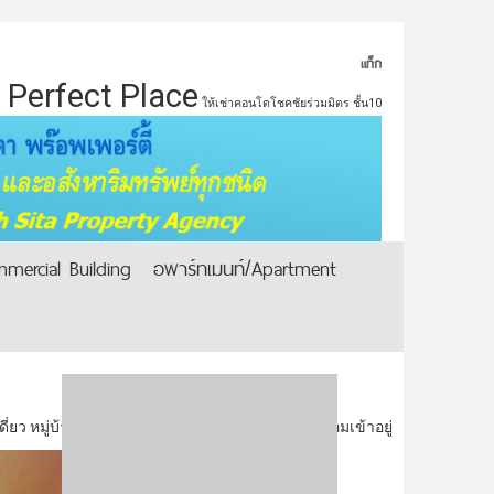
แท็ก
Perfect Place
ให้เช่าคอนโดโชคชัยร่วมมิตร ชั้น10
mercial Building
อพาร์ทเมนท์/Apartment
ี่ยว หมู่บ้าน ต.รวมโชค ซอยโชคชัยสี่ 56 แยก 5 พร้อมเข้าอยู่