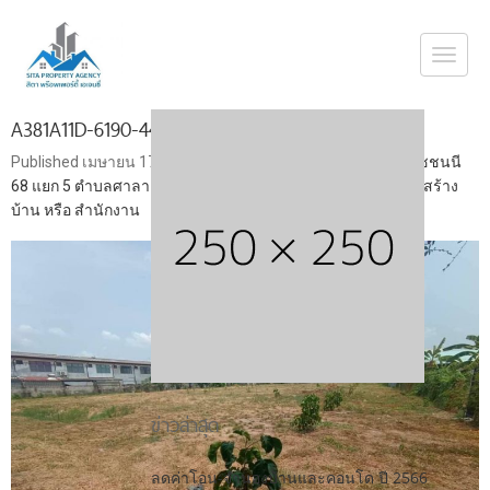
Togg
navi
A381A11D-6190-4406-AEA1-966D26794B4D
Published
เมษายน 17, 2023
at
1080 × 810
in
ขายที่ดินบรมราชชนนี
68 แยก 5 ตำบลศาลาธรรมสพน์ อำเภอทวีวัฒนา กรุงเทพ เหมาะสร้าง
บ้าน หรือ สำนักงาน
ข่าวล่าสุด
ลดค่าโอน-จำนองบ้านและคอนโด ปี 2566