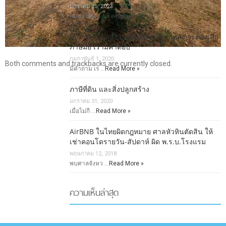
มกราคม 25, 2023
ลดค่าโอน-จ …
Read More »
มีบ้านหลายหลัง แค่พักอาศัยเองทุกหลัง จะต้องเสีย
ภาษีมั้ย เรามีคำตอบ
กุมภาพันธ์ 1, 2020
Both comments and trackbacks are currently closed.
มีคำถาม เร …
Read More »
ภาษีที่ดิน และสิ่งปลูกสร้าง
มกราคม 31, 2020
เมื่อไม่กี …
Read More »
AirBNB ในไทยผิดกฎหมาย ศาลหัวหินตัดสิน ให้
เช่าคอนโดรายวัน-สัปดาห์ ผิด พ.ร.บ.โรงแรม
พฤษภาคม 12, 2018
พบศาลจังหว …
Read More »
ความเห็นล่าสุด