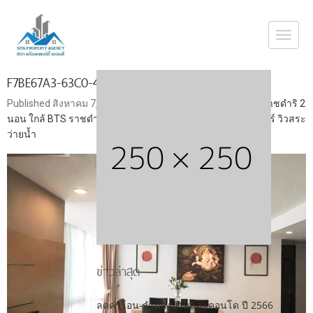
Togg
navi
F7BE67A3-63C0-4D24-9849-DB17EF577637
Published
สิงหาคม 7, 2022
at
960 × 720
in
ขายคอนโด เดอะราชดำริ 2
นอน ใกล้ BTS ราชดำริ ใกล้แยกราชประสงค์ ห้องสวยพร้อมเฟอร์ วิวสระ
ว่ายน้ำ
ข่าวล่าสุด
ลดค่าโอน-จำนองบ้านและคอนโด ปี 2566