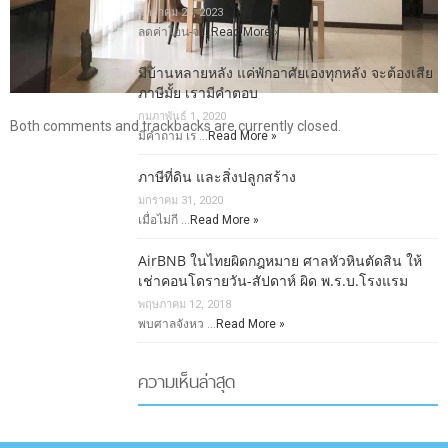
มกราคม 25, 2023
ลดค่าโอน-จ …
Read More »
มีบ้านหลายหลัง แค่พักอาศัยเองทุกหลัง จะต้องเสีย
ภาษีมั้ย เรามีคำตอบ
กุมภาพันธ์ 1, 2020
Both comments and trackbacks are currently closed.
มีคำถาม เร …
Read More »
ภาษีที่ดิน และสิ่งปลูกสร้าง
มกราคม 31, 2020
เมื่อไม่กี …
Read More »
AirBNB ในไทยผิดกฎหมาย ศาลหัวหินตัดสิน ให้
เช่าคอนโดรายวัน-สัปดาห์ ผิด พ.ร.บ.โรงแรม
พฤษภาคม 12, 2018
พบศาลจังหว …
Read More »
ความเห็นล่าสุด