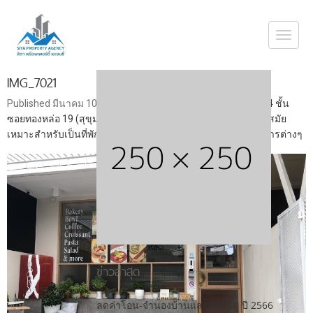
Togg
navi
IMG_7021
Published
มีนาคม 10, 2024
at
1477 × 1108
in
ขาย ทาวน์โฮม 4 ชั้น
ซอยทองหล่อ 19 (สุขุมวิท 55) ใกล้ BTS ทองหล่อ ตกแต่งสวย ทันสมัย
เหมาะสำหรับเป็นที่พักอาศัย ออฟฟิศสำนักงาน หรือประกอบกิจการต่างๆ
ข่าวล่าสุด
ลดค่าโอน-จำนองบ้านและคอนโด ปี 2566