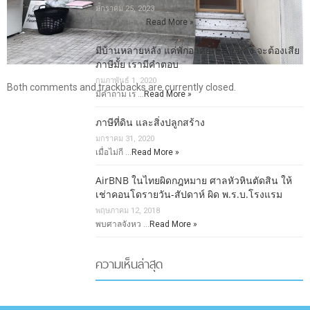
มกราคม 25, 2023
ลดค่าโอน-จ …
Read More »
มีบ้านหลายหลัง แค่พักอาศัยเองทุกหลัง จะต้องเสีย
ภาษีมั้ย เรามีคำตอบ
กุมภาพันธ์ 1, 2020
Both comments and trackbacks are currently closed.
มีคำถาม เร …
Read More »
ภาษีที่ดิน และสิ่งปลูกสร้าง
มกราคม 31, 2020
เมื่อไม่กี …
Read More »
AirBNB ในไทยผิดกฎหมาย ศาลหัวหินตัดสิน ให้
เช่าคอนโดรายวัน-สัปดาห์ ผิด พ.ร.บ.โรงแรม
พฤษภาคม 12, 2018
พบศาลจังหว …
Read More »
ความเห็นล่าสุด