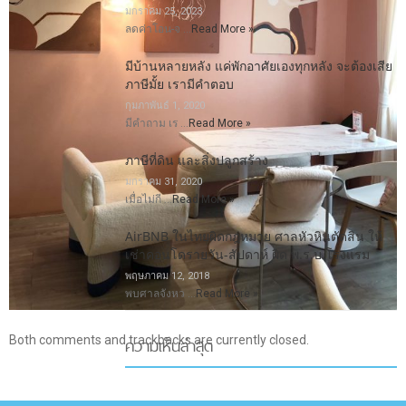
มกราคม 25, 2023
ลดค่าโอน-จ …
Read More »
มีบ้านหลายหลัง แค่พักอาศัยเองทุกหลัง จะต้องเสีย
ภาษีมั้ย เรามีคำตอบ
กุมภาพันธ์ 1, 2020
มีคำถาม เร …
Read More »
ภาษีที่ดิน และสิ่งปลูกสร้าง
มกราคม 31, 2020
เมื่อไม่กี …
Read More »
AirBNB ในไทยผิดกฎหมาย ศาลหัวหินตัดสิน ให้
เช่าคอนโดรายวัน-สัปดาห์ ผิด พ.ร.บ.โรงแรม
พฤษภาคม 12, 2018
พบศาลจังหว …
Read More »
ความเห็นล่าสุด
Both comments and trackbacks are currently closed.