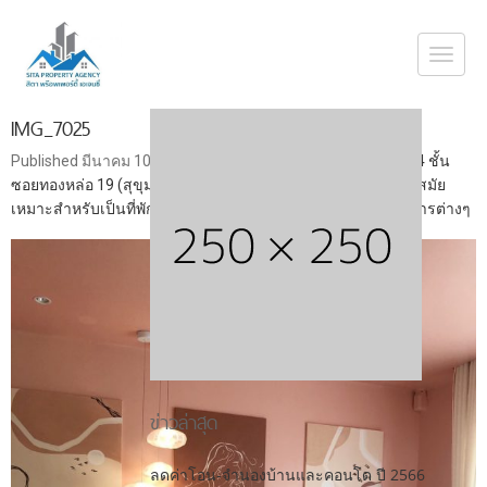
Togg
navi
IMG_7025
Published
มีนาคม 10, 2024
at
1108 × 1477
in
ขาย ทาวน์โฮม 4 ชั้น
ซอยทองหล่อ 19 (สุขุมวิท 55) ใกล้ BTS ทองหล่อ ตกแต่งสวย ทันสมัย
เหมาะสำหรับเป็นที่พักอาศัย ออฟฟิศสำนักงาน หรือประกอบกิจการต่างๆ
ข่าวล่าสุด
ลดค่าโอน-จำนองบ้านและคอนโด ปี 2566