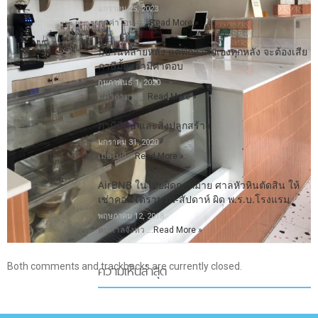
มกราคม 25, 2023
ลดค่าโอน-จ …
Read More »
มีบ้านหลายหลัง แค่พักอาศัยเองทุกหลัง จะต้องเสีย
ภาษีมั้ย เรามีคำตอบ
กุมภาพันธ์ 1, 2020
มีคำถาม เร …
Read More »
ภาษีที่ดิน และสิ่งปลูกสร้าง
มกราคม 31, 2020
เมื่อไม่กี …
Read More »
AirBNB ในไทยผิดกฎหมาย ศาลหัวหินตัดสิน ให้
เช่าคอนโดรายวัน-สัปดาห์ ผิด พ.ร.บ.โรงแรม
พฤษภาคม 12, 2018
พบศาลจังหว …
Read More »
ความเห็นล่าสุด
Both comments and trackbacks are currently closed.