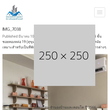
Togg
navi
IMG_7038
Published
มีนาคม 10, 2024
at
1108 × 1477
in
ขาย ทาวน์โฮม 4 ชั้น
ซอยทองหล่อ 19 (สุขุมวิท 55) ใกล้ BTS ทองหล่อ ตกแต่งสวย ทันสมัย
เหมาะสำหรับเป็นที่พักอาศัย ออฟฟิศสำนักงาน หรือประกอบกิจการต่างๆ
ข่าวล่าสุด
ลดค่าโอน-จำนองบ้านและคอนโด ปี 2566