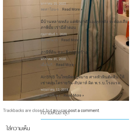
มกราคม 25, 2023
ลดค่าโอน-จ …
Read More »
มีบ้านหลายหลัง แค่พักอาศัยเองทุกหลัง จะต้องเสีย
ภาษีมั้ย เรามีคำตอบ
กุมภาพันธ์ 1, 2020
มีคำถาม เร …
Read More »
ภาษีที่ดิน และสิ่งปลูกสร้าง
มกราคม 31, 2020
เมื่อไม่กี …
Read More »
AirBNB ในไทยผิดกฎหมาย ศาลหัวหินตัดสิน ให้
เช่าคอนโดรายวัน-สัปดาห์ ผิด พ.ร.บ.โรงแรม
พฤษภาคม 12, 2018
พบศาลจังหว …
Read More »
ความเห็นล่าสุด
Trackbacks are closed, but you can
post a comment
.
ใส่ความเห็น