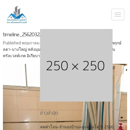
Togg
navi
timeline_25620322_165323
Published
พฤษภาคม 6, 2019
at
1536 × 2048
in
ขายบ้านเดี่ยว พฤกษ์
ลดา-บางใหญ่ หลังมุม มีพื้นที่ว่างด้านข้างกว้างถึง 6 เมตร ใกล้เซ็น
ทรัลเวสต์เกต อิเกียบางใหญ่ ตลาดบางใหญ่ซิตี้
ข่าวล่าสุด
ลดค่าโอน-จำนองบ้านและคอนโด ปี 2566