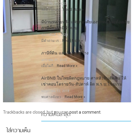
มกราคม 25, 2023
ลดค่าโอน-จ …
Read More »
มีบ้านหลายหลัง แค่พักอาศัยเองทุกหลัง จะต้องเสีย
ภาษีมั้ย เรามีคำตอบ
กุมภาพันธ์ 1, 2020
มีคำถาม เร …
Read More »
ภาษีที่ดิน และสิ่งปลูกสร้าง
มกราคม 31, 2020
เมื่อไม่กี …
Read More »
AirBNB ในไทยผิดกฎหมาย ศาลหัวหินตัดสิน ให้
เช่าคอนโดรายวัน-สัปดาห์ ผิด พ.ร.บ.โรงแรม
พฤษภาคม 12, 2018
พบศาลจังหว …
Read More »
ความเห็นล่าสุด
Trackbacks are closed, but you can
post a comment
.
ใส่ความเห็น