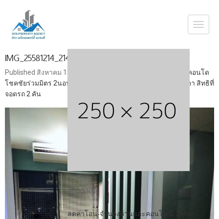
Togg
navi
IMG_25581214_214121
Published
สิงหาคม 18, 2019
at
675 × 900
in
ขายถูกม๊ากก ขายคอนโด
โชคชัยร่วมมิตร 2นอน เพียง 2.45ล้าน บิ้วอิน ลมดี ใกล้ MRT รัชดา สิทธิที่
จอดรถ 2 คัน
ข่าวล่าสุด
ลดค่าโอน-จำนองบ้านและคอนโด ปี 2566