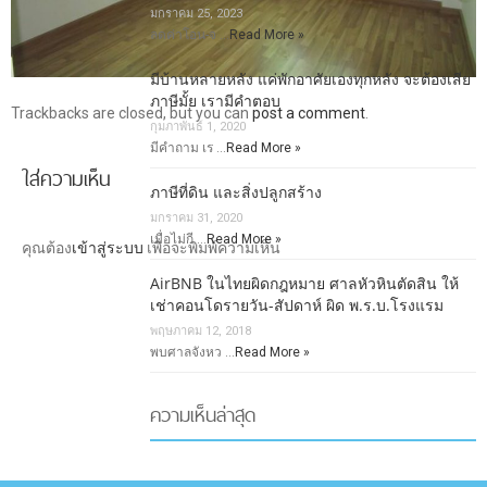
มกราคม 25, 2023
ลดค่าโอน-จ …
Read More »
มีบ้านหลายหลัง แค่พักอาศัยเองทุกหลัง จะต้องเสีย
ภาษีมั้ย เรามีคำตอบ
Trackbacks are closed, but you can
post a comment
.
กุมภาพันธ์ 1, 2020
มีคำถาม เร …
Read More »
ใส่ความเห็น
ภาษีที่ดิน และสิ่งปลูกสร้าง
มกราคม 31, 2020
เมื่อไม่กี …
Read More »
คุณต้อง
เข้าสู่ระบบ
เพื่อจะพิมพ์ความเห็น
AirBNB ในไทยผิดกฎหมาย ศาลหัวหินตัดสิน ให้
เช่าคอนโดรายวัน-สัปดาห์ ผิด พ.ร.บ.โรงแรม
พฤษภาคม 12, 2018
พบศาลจังหว …
Read More »
ความเห็นล่าสุด