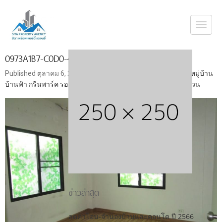
Togg
navi
0973A1B7-C0D0-487D-8FF4-125DB6CC5DA9
Published
ตุลาคม 6, 2019
at
800 × 600
in
ขายบ้านเดี่ยว 2 ชั้น หมู่บ้าน
บ้านฟ้า กรีนพาร์ค รอยัล ธนบุรีรมย์ ประชาอุทิศ ทุ่งครุ ใกล้ทางด่วน
ข่าวล่าสุด
ลดค่าโอน-จำนองบ้านและคอนโด ปี 2566