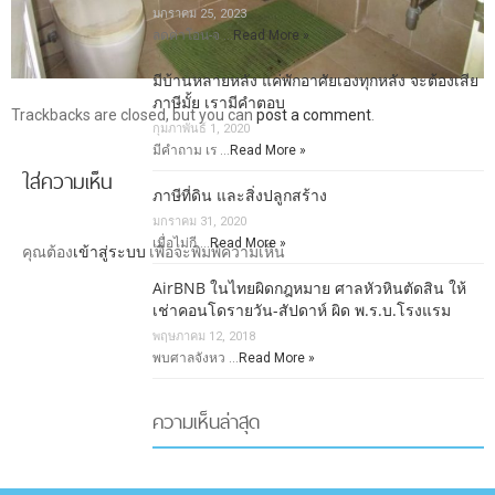
มกราคม 25, 2023
ลดค่าโอน-จ …
Read More »
มีบ้านหลายหลัง แค่พักอาศัยเองทุกหลัง จะต้องเสีย
ภาษีมั้ย เรามีคำตอบ
Trackbacks are closed, but you can
post a comment
.
กุมภาพันธ์ 1, 2020
มีคำถาม เร …
Read More »
ใส่ความเห็น
ภาษีที่ดิน และสิ่งปลูกสร้าง
มกราคม 31, 2020
เมื่อไม่กี …
Read More »
คุณต้อง
เข้าสู่ระบบ
เพื่อจะพิมพ์ความเห็น
AirBNB ในไทยผิดกฎหมาย ศาลหัวหินตัดสิน ให้
เช่าคอนโดรายวัน-สัปดาห์ ผิด พ.ร.บ.โรงแรม
พฤษภาคม 12, 2018
พบศาลจังหว …
Read More »
ความเห็นล่าสุด