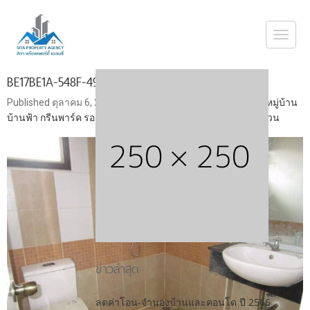
Togg
navi
BE17BE1A-548F-492A-97C9-D0BBB0D17D0C
Published
ตุลาคม 6, 2019
at
800 × 600
in
ขายบ้านเดี่ยว 2 ชั้น หมู่บ้าน
บ้านฟ้า กรีนพาร์ค รอยัล ธนบุรีรมย์ ประชาอุทิศ ทุ่งครุ ใกล้ทางด่วน
ข่าวล่าสุด
ลดค่าโอน-จำนองบ้านและคอนโด ปี 2566