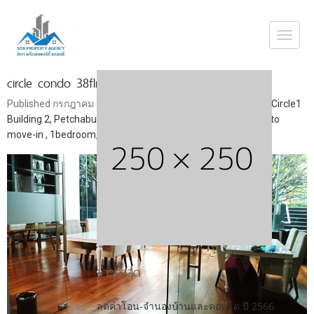
Togg
navi
circle condo 38flr_๑๖๑๒๒๐_0022
Published
กรกฎาคม 20, 2018
at
650 × 366
in
Condo for Rent Circle1
Building 2, Petchaburi 36 , 1bedroom, fully furnished, Ready to
move-in , 1bedroom, fully furnished, Ready to move-in
ข่าวล่าสุด
ลดค่าโอน-จำนองบ้านและคอนโด ปี 2566