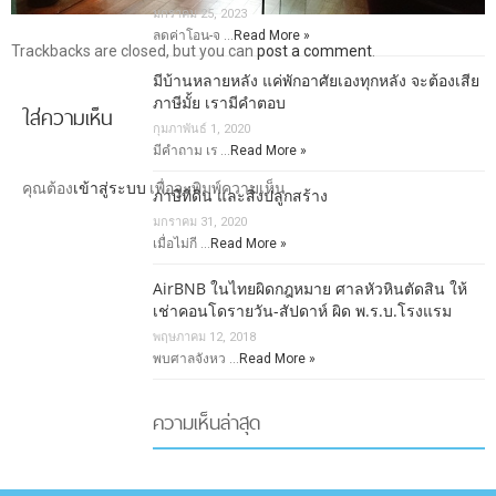
มกราคม 25, 2023
ลดค่าโอน-จ …
Read More »
Trackbacks are closed, but you can
post a comment
.
มีบ้านหลายหลัง แค่พักอาศัยเองทุกหลัง จะต้องเสีย
ภาษีมั้ย เรามีคำตอบ
ใส่ความเห็น
กุมภาพันธ์ 1, 2020
มีคำถาม เร …
Read More »
คุณต้อง
เข้าสู่ระบบ
เพื่อจะพิมพ์ความเห็น
ภาษีที่ดิน และสิ่งปลูกสร้าง
มกราคม 31, 2020
เมื่อไม่กี …
Read More »
AirBNB ในไทยผิดกฎหมาย ศาลหัวหินตัดสิน ให้
เช่าคอนโดรายวัน-สัปดาห์ ผิด พ.ร.บ.โรงแรม
พฤษภาคม 12, 2018
พบศาลจังหว …
Read More »
ความเห็นล่าสุด