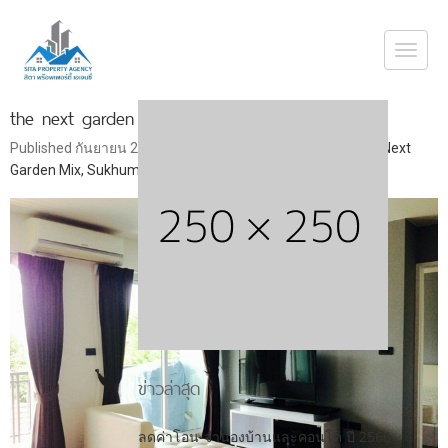
Togg
navi
the next garden mix_๑๖๑๒๑๙_0011
Published
กันยายน 21, 2018
at
650 × 487
in
Sale condo The Next
Garden Mix, Sukhumvit 52, near BTS On-Nut, Fully Furnished
ข่าวล่าสุด
ลดค่าโอน-จำนองบ้านและคอนโด ปี 2566