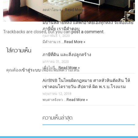
มกราคม 25, 2023
ลดค่าโอน-จ …
Read More »
มีบ้านหลายหลัง แค่พักอาศัยเองทุกหลัง จะต้องเสีย
ภาษีมั้ย เรามีคำตอบ
Trackbacks are closed, but you can
post a comment
.
กุมภาพันธ์ 1, 2020
มีคำถาม เร …
Read More »
ใส่ความเห็น
ภาษีที่ดิน และสิ่งปลูกสร้าง
มกราคม 31, 2020
เมื่อไม่กี …
Read More »
คุณต้อง
เข้าสู่ระบบ
เพื่อจะพิมพ์ความเห็น
AirBNB ในไทยผิดกฎหมาย ศาลหัวหินตัดสิน ให้
เช่าคอนโดรายวัน-สัปดาห์ ผิด พ.ร.บ.โรงแรม
พฤษภาคม 12, 2018
พบศาลจังหว …
Read More »
ความเห็นล่าสุด