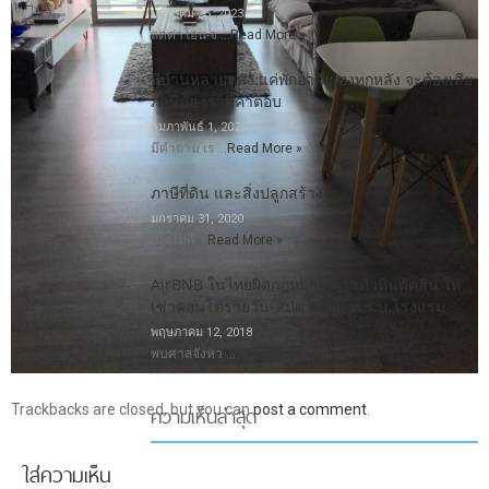
มกราคม 25, 2023
ลดค่าโอน-จ …
Read More »
มีบ้านหลายหลัง แค่พักอาศัยเองทุกหลัง จะต้องเสีย
ภาษีมั้ย เรามีคำตอบ
กุมภาพันธ์ 1, 2020
มีคำถาม เร …
Read More »
ภาษีที่ดิน และสิ่งปลูกสร้าง
มกราคม 31, 2020
เมื่อไม่กี …
Read More »
AirBNB ในไทยผิดกฎหมาย ศาลหัวหินตัดสิน ให้
เช่าคอนโดรายวัน-สัปดาห์ ผิด พ.ร.บ.โรงแรม
พฤษภาคม 12, 2018
พบศาลจังหว …
Read More »
ความเห็นล่าสุด
Trackbacks are closed, but you can
post a comment
.
ใส่ความเห็น