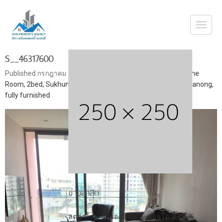
Togg
navi
S__46317600
Published
กรกฎาคม 16, 2018
at
1108 × 1478
in
Sale condo The
Room, 2bed, Sukhumvit 69, corner room, closed to BTS Prakanong,
fully furnished
ข่าวล่าสุด
ลดค่าโอน-จำนองบ้านและคอนโด ปี 2566