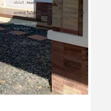
เมื่อไม่กี …
Read More »
AirBNB ในไทยผิดกฎหมาย ศาลหัวหินตัดสิน ให้
เช่าคอนโดรายวัน-สัปดาห์ ผิด พ.ร.บ.โรงแรม
พฤษภาคม 12, 2018
พบศาลจังหว …
Read More »
ความเห็นล่าสุด