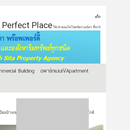
แท็ก
Perfect Place
ให้เช่าคอนโดโชคชัยร่วมมิตร ชั้น10
mercial Building
อพาร์ทเมนท์/Apartment
่ระเบียงบ้านขนาดใหญ่ใกล้BTS พระโขนงใกล้โทลเวย์ ใกล้