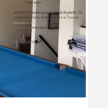
เมื่อไม่กี …
Read More »
AirBNB ในไทยผิดกฎหมาย ศาลหัวหินตัดสิน ให้
เช่าคอนโดรายวัน-สัปดาห์ ผิด พ.ร.บ.โรงแรม
พฤษภาคม 12, 2018
พบศาลจังหว …
Read More »
ความเห็นล่าสุด