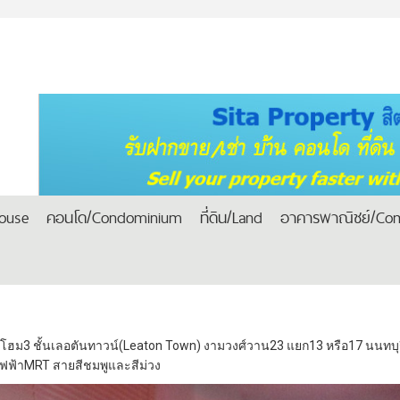
house
คอนโด/Condominium
ที่ดิน/Land
อาคารพาณิชย์/Com
ฮม3 ชั้นเลอตันทาวน์(Leaton Town) งามวงศ์วาน23 แยก13 หรือ17 นนทบุรีตก
ไฟฟ้าMRT สายสีชมพูและสีม่วง