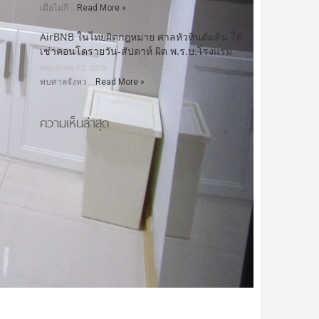
เมื่อไม่กี …
Read More »
AirBNB ในไทยผิดกฎหมาย ศาลหัวหินตัดสิน ให้
เช่าคอนโดรายวัน-สัปดาห์ ผิด พ.ร.บ.โรงแรม
พฤษภาคม 12, 2018
พบศาลจังหว …
Read More »
ความเห็นล่าสุด