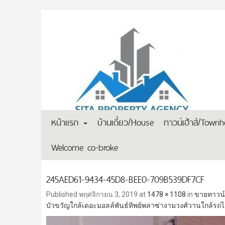
หน้าแรก
บ้านเดี่ยว/House
ทาวน์เฮ้าส์/Town
Welcome co-broke
245AED61-9434-45D8-BEE0-709B539DF7CF
Published
พฤศจิกายน 3, 2019
at
1478 × 1108
in
ขายทาวน์โ
บัวขวัญใกล้เดอะมอลล์พันธ์ทิพย์พลาซ่างามวงศ์วานใกล้รถ