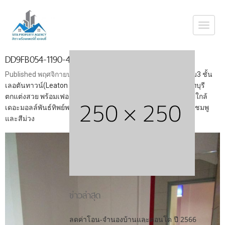
Togg
navi
DD9FB054-1190-4921-80CE-7615257A4EFD
Published
พฤศจิกายน 3, 2019
at
1108 × 1478
in
ขายทาวน์โฮม3 ชั้น
เลอตันทาวน์(Leaton Town) งามวงศ์วาน23 แยก13 หรือ17 นนทบุรี
ตกแต่งสวย พร้อมเฟอร์พร้อมอยู่บ้านใหม่ไม่เคยอยู่ใกล้วัดบัวขวัญใกล้
เดอะมอลล์พันธ์ทิพย์พลาซ่างามวงศ์วานใกล้รถไฟฟ้าMRT สายสีชมพู
และสีม่วง
ข่าวล่าสุด
ลดค่าโอน-จำนองบ้านและคอนโด ปี 2566