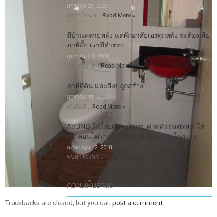
มกราคม 25, 2023
ลดค่าโอน-จ …
Read More »
มีบ้านหลายหลัง แค่พักอาศัยเองทุกหลัง จะต้องเสีย
ภาษีมั้ย เรามีคำตอบ
กุมภาพันธ์ 1, 2020
มีคำถาม เร …
Read More »
ภาษีที่ดิน และสิ่งปลูกสร้าง
มกราคม 31, 2020
เมื่อไม่กี …
Read More »
AirBNB ในไทยผิดกฎหมาย ศาลหัวหินตัดสิน ให้
เช่าคอนโดรายวัน-สัปดาห์ ผิด พ.ร.บ.โรงแรม
พฤษภาคม 12, 2018
พบศาลจังหว …
Read More »
ความเห็นล่าสุด
Trackbacks are closed, but you can
post a comment
.