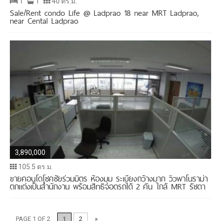
1
1
40 ตร.ม.
Sale/Rent condo Life @ Ladprao 18 near MRT Ladprao,
near Cental Ladprao
3,890,000
105.5 ตร.ม.
ขายคอนโดโชคชัยร่วมมิตร ห้องมุม ระเบียงกว้างมาก วิวพาโนราม่า
ตกแต่งเป็นสำนักงาน พร้อมสิทธิจอดรถได้ 2 คัน ใกล้ MRT รัชดา
นำทางโพสต์
PAGE 1 OF 2
1
2
»