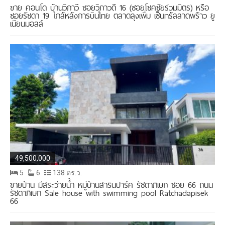
ขาย คอนโด บ้านวิภาวี ซอยวิภาวดี 16 (ซอยโชคชัยร่วมมิตร) หรือ
ซอยรัชดา 19 ใกล้หลังการบินไทย ตลาดลุงเพิ่ม เซ็นทรัลลาดพร้าว ยู
เนี่ยนมอลล์
49,500,000
5
6
138 ตร.ว.
ขายบ้าน มีสระว่ายน้ำ หมู่บ้านสารินปาร์ค รัชดาภิเษก ซอย 66 ถนน
รัชดาภิเษก Sale house with swimming pool Ratchadapisek
66