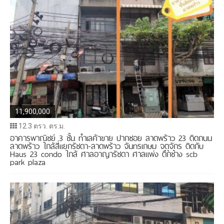
11,900,000
12.3 ตรว. ตร.ม.
อาคารพาณิชย์ 3 ชั้น ทำเลค้าขาย ปากซอย ลาดพร้าว 23 ติดถนน
ลาดพร้าว ใกล้สี่แยกรัชดา-ลาดพร้าว จันทรเกษม จตุจักร ติดกับ
Haus 23 condo ใกล้ ศาลอาญารัชดา ศาลแพ่ง ตึกช้าง scb
park plaza