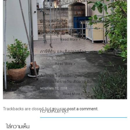
มกราคม 25, 2023
ลดค่าโอน-จ …
Read More »
มีบ้านหลายหลัง แค่พักอาศัยเองทุกหลัง จะต้องเสีย
ภาษีมั้ย เรามีคำตอบ
กุมภาพันธ์ 1, 2020
มีคำถาม เร …
Read More »
ภาษีที่ดิน และสิ่งปลูกสร้าง
มกราคม 31, 2020
เมื่อไม่กี …
Read More »
AirBNB ในไทยผิดกฎหมาย ศาลหัวหินตัดสิน ให้
เช่าคอนโดรายวัน-สัปดาห์ ผิด พ.ร.บ.โรงแรม
พฤษภาคม 12, 2018
พบศาลจังหว …
Read More »
ความเห็นล่าสุด
Trackbacks are closed, but you can
post a comment
.
ใส่ความเห็น