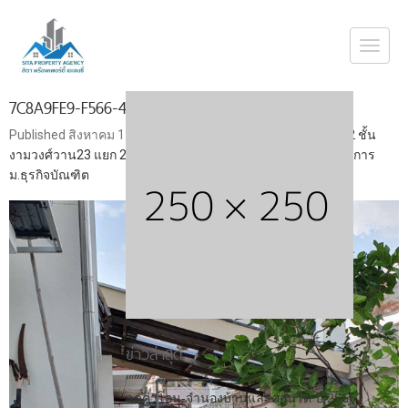
Togg
navi
7C8A9FE9-F566-4D76-B3C6-2FF199B6818C
Published
สิงหาคม 17, 2019
at
1108 × 1477
in
ขายบ้านเดี่ยว 2 ชั้น
งามวงศ์วาน23 แยก 23 ซอยวัดบัวขวัญ ใกล้เดอะมอลล์ ศูนย์ราชการ
ม.ธุรกิจบัณฑิต
ข่าวล่าสุด
ลดค่าโอน-จำนองบ้านและคอนโด ปี 2566