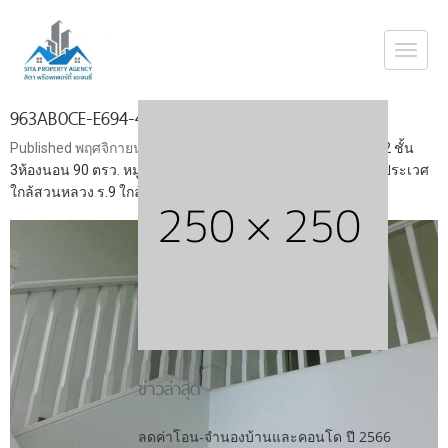
Togg
navi
963AB0CE-E694-4D15-A5A0-45CF1B0C55E5
Published
พฤศจิกายน 25, 2019
at
800 × 480
in
ขายบ้านเดี่ยว 2 ชั้น
3ห้องนอน 90 ตรว. หมู่บ้านบารเมษฐ์ ซ.เฉลิมพระเกียรติ 62 เขตประเวศ
ใกล้สวนหลวง ร.9 ใกล้พาราไดซ์ พาร์ค
ข่าวล่าสุด
ลดค่าโอน-จำนองบ้านและคอนโด ปี 2566