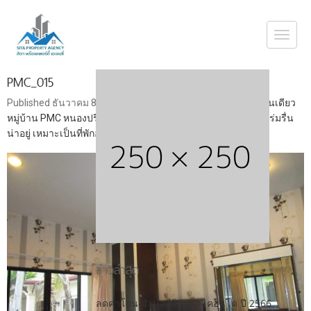
Togg
navi
PMC_015
Published
ธันวาคม 8, 2018
at
1478 × 1108
in
ขายบ้านเดี่ยว ชั้นเดียว
หมู่บ้าน PMC หนองปรือ ขนาด 94 ตรว. มีสระว่ายน้ำ บรรยากาศร่มรื่น
น่าอยู่ เหมาะเป็นที่พักอาศัย หรือบ้านพักตากอากาศ
ข่าวล่าสุด
ลดค่าโอน-จำนองบ้านและคอนโด ปี 2566