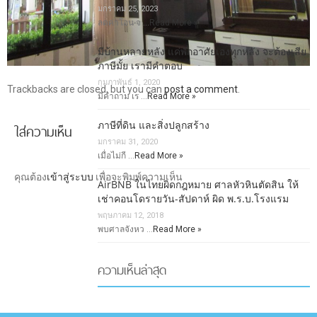
มกราคม 25, 2023
ลดค่าโอน-จ …
Read More »
มีบ้านหลายหลัง แค่พักอาศัยเองทุกหลัง จะต้องเสีย
ภาษีมั้ย เรามีคำตอบ
กุมภาพันธ์ 1, 2020
Trackbacks are closed, but you can
post a comment
.
มีคำถาม เร …
Read More »
ภาษีที่ดิน และสิ่งปลูกสร้าง
ใส่ความเห็น
มกราคม 31, 2020
เมื่อไม่กี …
Read More »
คุณต้อง
เข้าสู่ระบบ
เพื่อจะพิมพ์ความเห็น
AirBNB ในไทยผิดกฎหมาย ศาลหัวหินตัดสิน ให้
เช่าคอนโดรายวัน-สัปดาห์ ผิด พ.ร.บ.โรงแรม
พฤษภาคม 12, 2018
พบศาลจังหว …
Read More »
ความเห็นล่าสุด