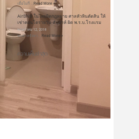
เมื่อไม่กี …
Read More »
AirBNB ในไทยผิดกฎหมาย ศาลหัวหินตัดสิน ให้
เช่าคอนโดรายวัน-สัปดาห์ ผิด พ.ร.บ.โรงแรม
พฤษภาคม 12, 2018
พบศาลจังหว …
Read More »
ความเห็นล่าสุด