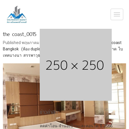
Togg
navi
the coast_0015
Published
พฤษภาคม 30, 2019
at
847 × 600
in
ขายคอนโด the coast
Bangkok (ห้อง duplex คอนโดใหญ่เหมือนบ้านเดี่ยว) บางนาตราด ไบ
เทคบางนา สรรพาวุธ สำโรง สุขุมวิท อ่อนนุช ลาซาล แบริ่ง
ข่าวล่าสุด
ลดค่าโอน-จำนองบ้านและคอนโด ปี 2566